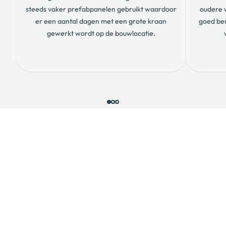
steeds vaker prefabpanelen gebruikt waardoor
oudere w
er een aantal dagen met een grote kraan
goed ber
gewerkt wordt op de bouwlocatie.
Maak vrienden met Bouwbuur
Probeer Bouwbuur nu 3 maanden gratis!
Maak nu een account aan